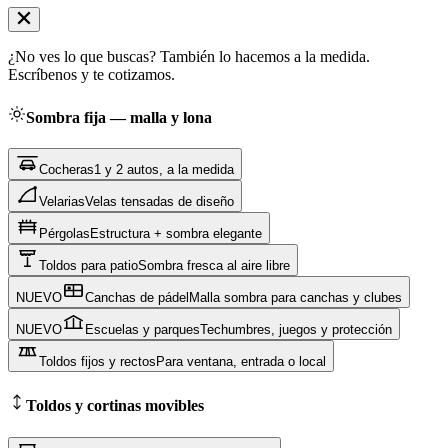
¿No ves lo que buscas? También lo hacemos a la medida.
Escríbenos y te cotizamos.
Sombra fija — malla y lona
Cocheras
1 y 2 autos, a la medida
Velarias
Velas tensadas de diseño
Pérgolas
Estructura + sombra elegante
Toldos para patio
Sombra fresca al aire libre
NUEVO
Canchas de pádel
Malla sombra para canchas y clubes
NUEVO
Escuelas y parques
Techumbres, juegos y protección
Toldos fijos y rectos
Para ventana, entrada o local
Toldos y cortinas movibles