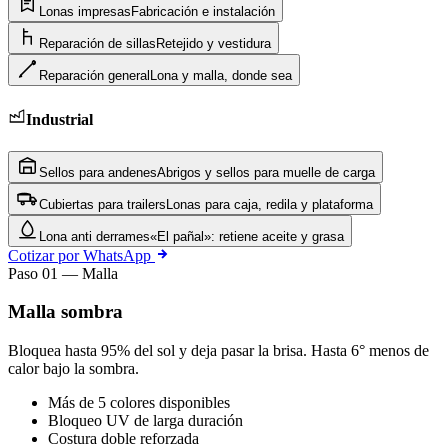
Lonas impresas
Fabricación e instalación
Reparación de sillas
Retejido y vestidura
Reparación general
Lona y malla, donde sea
Industrial
Sellos para andenes
Abrigos y sellos para muelle de carga
Cubiertas para trailers
Lonas para caja, redila y plataforma
Lona anti derrames
«El pañal»: retiene aceite y grasa
Cotizar por WhatsApp
Paso 01 — Malla
Malla sombra
Bloquea hasta 95% del sol y deja pasar la brisa. Hasta 6° menos de
calor bajo la sombra.
Más de 5 colores disponibles
Bloqueo UV de larga duración
Costura doble reforzada