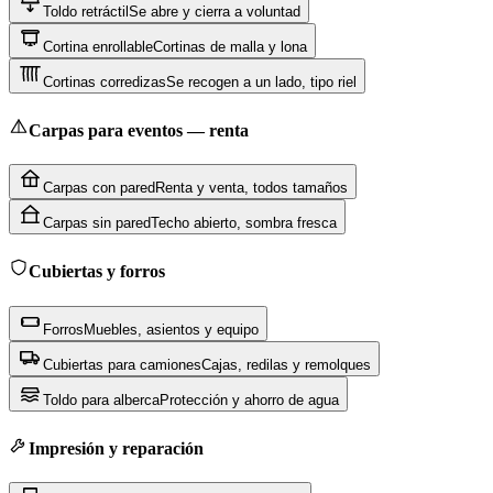
Toldo retráctil
Se abre y cierra a voluntad
Cortina enrollable
Cortinas de malla y lona
Cortinas corredizas
Se recogen a un lado, tipo riel
Carpas para eventos — renta
Carpas con pared
Renta y venta, todos tamaños
Carpas sin pared
Techo abierto, sombra fresca
Cubiertas y forros
Forros
Muebles, asientos y equipo
Cubiertas para camiones
Cajas, redilas y remolques
Toldo para alberca
Protección y ahorro de agua
Impresión y reparación