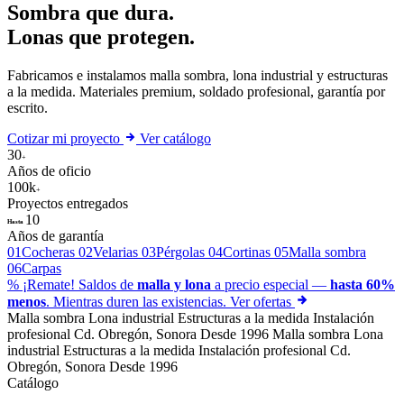
Sombra que dura.
Lonas que
protegen
.
Fabricamos e instalamos malla sombra, lona industrial y estructuras
a la medida. Materiales premium, soldado profesional, garantía por
escrito.
Cotizar mi proyecto
Ver catálogo
30
+
Años de oficio
100k
+
Proyectos entregados
10
Hasta
Años de garantía
01
Cocheras
02
Velarias
03
Pérgolas
04
Cortinas
05
Malla sombra
06
Carpas
%
¡Remate!
Saldos de
malla y lona
a precio especial —
hasta 60%
menos
. Mientras duren las existencias.
Ver ofertas
Malla sombra
Lona industrial
Estructuras a la medida
Instalación
profesional
Cd. Obregón, Sonora
Desde 1996
Malla sombra
Lona
industrial
Estructuras a la medida
Instalación profesional
Cd.
Obregón, Sonora
Desde 1996
Catálogo