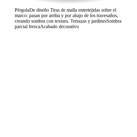
Pérgola
De diseño
Tiras de malla entretejidas sobre el
marco: pasan por arriba y por abajo de los travesaños,
creando sombra con textura.
Terrazas y jardines
Sombra
parcial fresca
Acabado decorativo