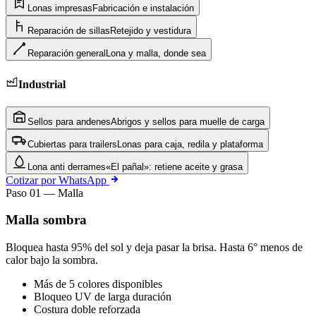
Lonas impresas
Fabricación e instalación
Reparación de sillas
Retejido y vestidura
Reparación general
Lona y malla, donde sea
Industrial
Sellos para andenes
Abrigos y sellos para muelle de carga
Cubiertas para trailers
Lonas para caja, redila y plataforma
Lona anti derrames
«El pañal»: retiene aceite y grasa
Cotizar por WhatsApp
Paso 01 — Malla
Malla sombra
Bloquea hasta 95% del sol y deja pasar la brisa. Hasta 6° menos de
calor bajo la sombra.
Más de 5 colores disponibles
Bloqueo UV de larga duración
Costura doble reforzada