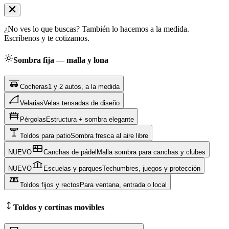
¿No ves lo que buscas? También lo hacemos a la medida.
Escríbenos y te cotizamos.
Sombra fija — malla y lona
Cocheras
1 y 2 autos, a la medida
Velarias
Velas tensadas de diseño
Pérgolas
Estructura + sombra elegante
Toldos para patio
Sombra fresca al aire libre
NUEVO
Canchas de pádel
Malla sombra para canchas y clubes
NUEVO
Escuelas y parques
Techumbres, juegos y protección
Toldos fijos y rectos
Para ventana, entrada o local
Toldos y cortinas movibles