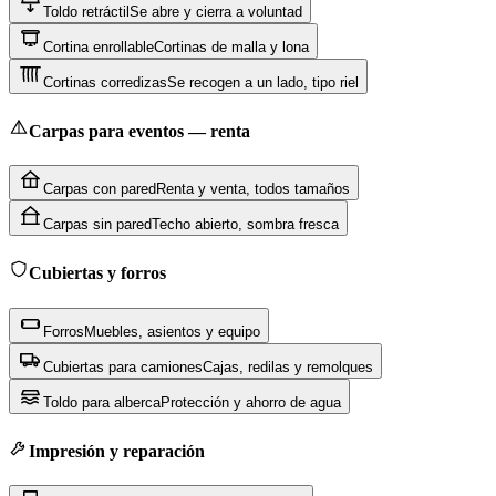
Toldo retráctil
Se abre y cierra a voluntad
Cortina enrollable
Cortinas de malla y lona
Cortinas corredizas
Se recogen a un lado, tipo riel
Carpas para eventos — renta
Carpas con pared
Renta y venta, todos tamaños
Carpas sin pared
Techo abierto, sombra fresca
Cubiertas y forros
Forros
Muebles, asientos y equipo
Cubiertas para camiones
Cajas, redilas y remolques
Toldo para alberca
Protección y ahorro de agua
Impresión y reparación