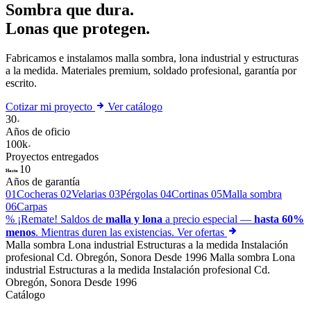
Sombra que dura.
Lonas que
protegen
.
Fabricamos e instalamos malla sombra, lona industrial y estructuras
a la medida. Materiales premium, soldado profesional, garantía por
escrito.
Cotizar mi proyecto
Ver catálogo
30
+
Años de oficio
100k
+
Proyectos entregados
10
Hasta
Años de garantía
01
Cocheras
02
Velarias
03
Pérgolas
04
Cortinas
05
Malla sombra
06
Carpas
%
¡Remate!
Saldos de
malla y lona
a precio especial —
hasta 60%
menos
. Mientras duren las existencias.
Ver ofertas
Malla sombra
Lona industrial
Estructuras a la medida
Instalación
profesional
Cd. Obregón, Sonora
Desde 1996
Malla sombra
Lona
industrial
Estructuras a la medida
Instalación profesional
Cd.
Obregón, Sonora
Desde 1996
Catálogo